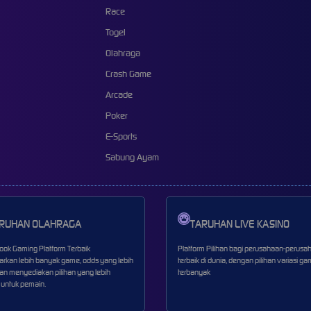
Race
Togel
Olahraga
Crash Game
Arcade
Poker
E-Sports
Sabung Ayam
RUHAN OLAHRAGA
TARUHAN LIVE KASINO
ook Gaming Platform Terbaik
Platform Pilihan bagi perusahaan-perusa
kan lebih banyak game, odds yang lebih
terbaik di dunia, dengan pilihan variasi g
 dan menyediakan pilihan yang lebih
terbanyak
untuk pemain.