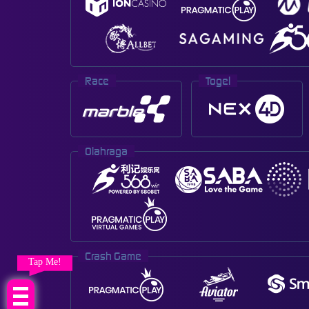
Race
Togel
Olahraga
Crash Game
Tap Me!