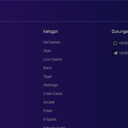
Kategori
Dukunga
Hot Games
+628
Slots
+628
Live Casino
Race
Togel
Olahraga
Crash Game
Arcade
Poker
E-Sports
Sabung Ayam