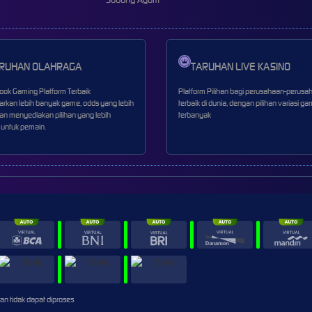
RUHAN OLAHRAGA
TARUHAN LIVE KASINO
ook Gaming Platform Terbaik
Platform Pilihan bagi perusahaan-perusa
kan lebih banyak game, odds yang lebih
terbaik di dunia, dengan pilihan variasi g
 dan menyediakan pilihan yang lebih
terbanyak
untuk pemain.
an tidak dapat diproses