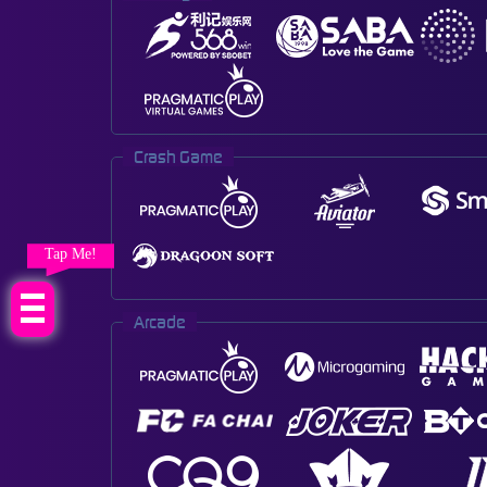
Crash Game
Tap Me!
Arcade