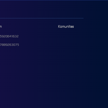
n
Komunitas
5920641632
7889263075