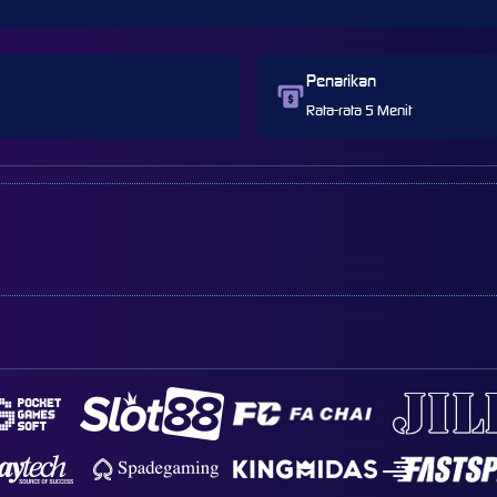
Penarikan
Rata-rata 5 Menit