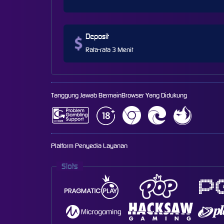
Deposit
Rata-rata 3 Menit
Tanggung Jawab Bermain
Browser Yang Didukung
Platform Penyedia Layanan
Slots