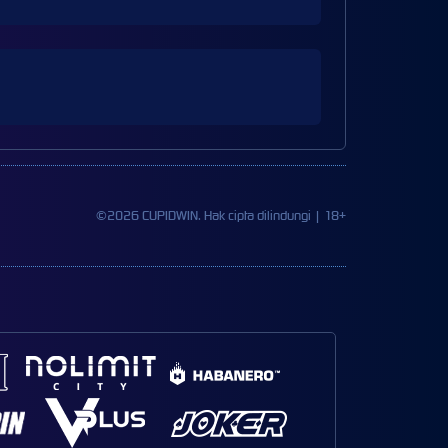
©2026 CUPIDWIN. Hak cipta dilindungi | 18+