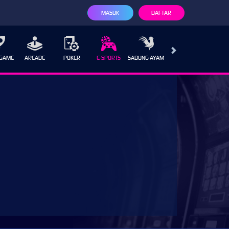
MASUK
DAFTAR
 GAME
ARCADE
POKER
E-SPORTS
SABUNG AYAM
PROMOSI