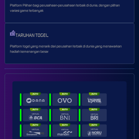
Platform Pilihan bagi perusahaan-perusahaan terbaik di dunia, dengan pilihan
variasi game terbanyak
TARUHAN TOGEL
Platform togel yang menarik dari perusahan terbaik di dunia yang menawarkan
hadiah kemenangan besar