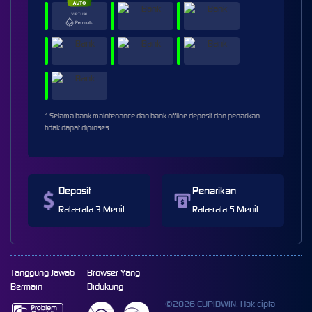
* Selama bank maintenance dan bank offline deposit dan penarikan
tidak dapat diproses
Deposit
Penarikan
Rata-rata 3 Menit
Rata-rata 5 Menit
Tanggung Jawab
Browser Yang
Bermain
Didukung
©2026 CUPIDWIN. Hak cipta