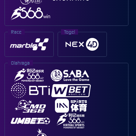
Race
Togel
Olahraga