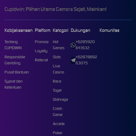
Cupidwin: Pilihan Utama Gamers Sejati, Mainkan!
Kebijaksanaan
Platform
Kategori
Dukungan
Komunitas
Tentang
Promosi
Hot
+6285920
CUPIDWIN
Games
641632
Loyalty
Responsible
Slots
+62878892
Referral
Gambling
63075
Live
Pusat Bantuan
Casino
Syarat dan
Race
Ketentuan
Togel
Olahraga
Crash
Game
Arcade
Poker