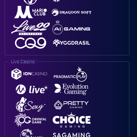
Live Casino