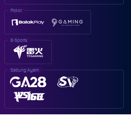
Poker
E-Sports
Sabung Ayam