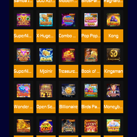
Samba Jewel
UGO Aztec Gold
Modern Gods
BirdsParty
Ragnarok : Thor VS Loki
SuperNiubi
X-Huge_Fishin' Fever X-Huge
Combo Fruity Bonanza Combo
Pop Pop Candy 1000
Kong
SuperNiubiDeluxe
Mjolnir
TreasureBowl
Book of Mystery
Kingsman
Wonder Elephant
Open Sesame
Billionaire
Birds Party Deluxe
Moneybags Man