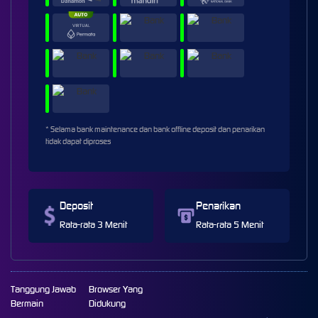
* Selama bank maintenance dan bank offline deposit dan penarikan
tidak dapat diproses
Deposit
Penarikan
Rata-rata 3 Menit
Rata-rata 5 Menit
Tanggung Jawab
Browser Yang
Bermain
Didukung