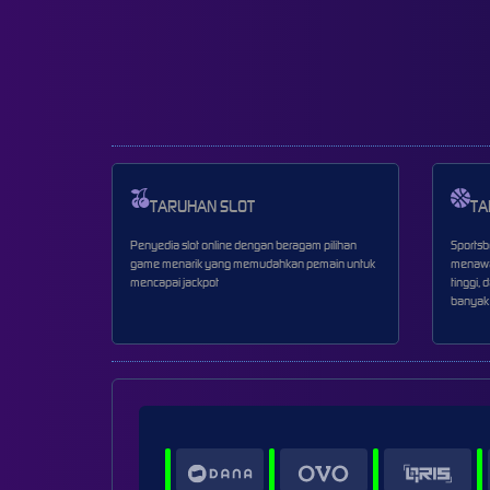
TARUHAN SLOT
TA
Penyedia slot online dengan beragam pilihan
Sportsb
game menarik yang memudahkan pemain untuk
menawar
mencapai jackpot
tinggi,
banyak 