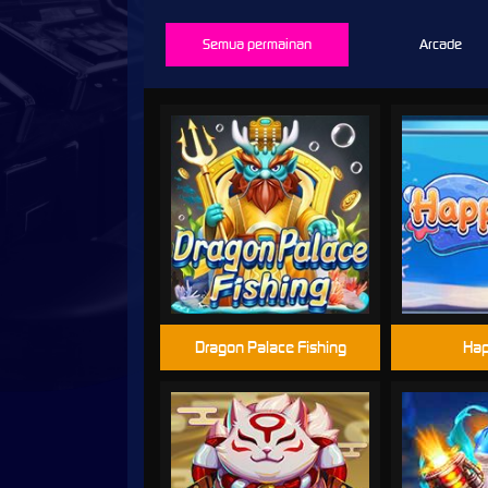
Semua permainan
Arcade
Dragon Palace Fishing
Hap