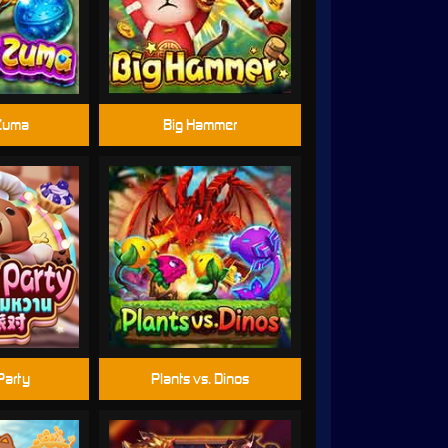
Zuma
Big Hammer
Party
Plants vs. Dinos