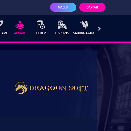
MASUK
DAFTAR
 GAME
ARCADE
POKER
E-SPORTS
SABUNG AYAM
PROMOSI