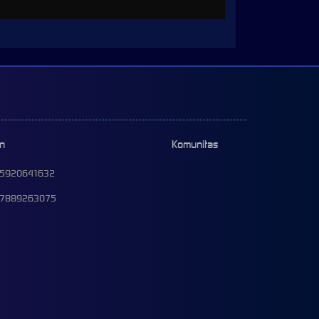
n
Komunitas
5920641632
7889263075