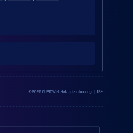
©2026 CUPIDWIN. Hak cipta dilindungi | 18+