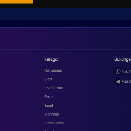
Kategori
Dukunga
Hot Games
+628
Slots
+628
Live Casino
Race
Togel
Olahraga
Crash Game