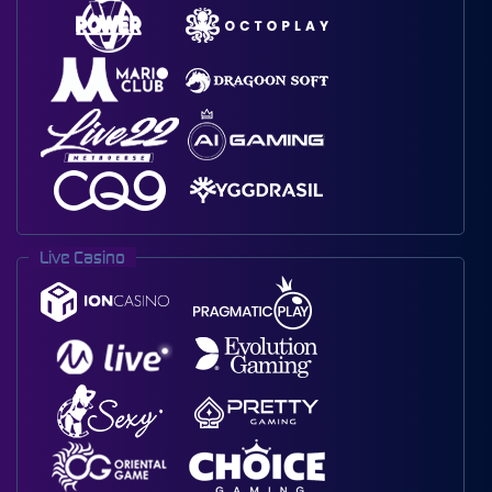
Live Casino