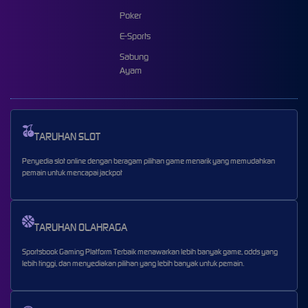
Poker
E-Sports
Sabung
Ayam
TARUHAN SLOT
Penyedia slot online dengan beragam pilihan game menarik yang memudahkan
pemain untuk mencapai jackpot
TARUHAN OLAHRAGA
Sportsbook Gaming Platform Terbaik menawarkan lebih banyak game, odds yang
lebih tinggi, dan menyediakan pilihan yang lebih banyak untuk pemain.