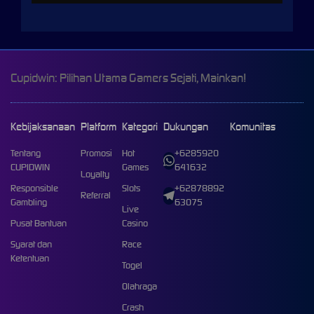
Cupidwin: Pilihan Utama Gamers Sejati, Mainkan!
Kebijaksanaan
Platform
Kategori
Dukungan
Komunitas
Tentang
Promosi
Hot
+6285920
CUPIDWIN
Games
641632
Loyalty
Responsible
Slots
+62878892
Referral
Gambling
63075
Live
Pusat Bantuan
Casino
Syarat dan
Race
Ketentuan
Togel
Olahraga
Crash