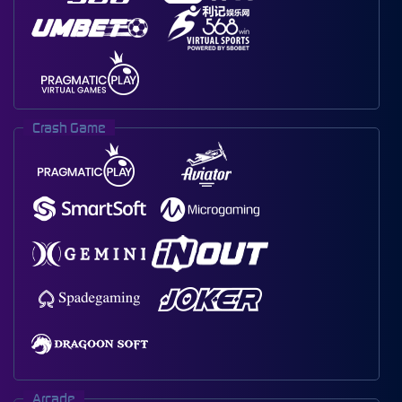
Crash Game
Arcade