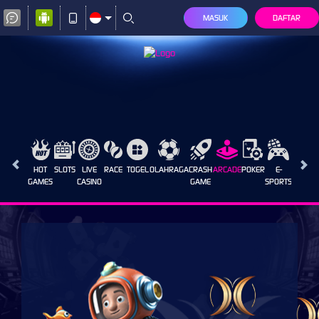
MASUK
DAFTAR
HOT
SLOTS
LIVE
RACE
TOGEL
OLAHRAGA
CRASH
ARCADE
POKER
E-
SABUN
GAMES
CASINO
GAME
SPORTS
AYAM