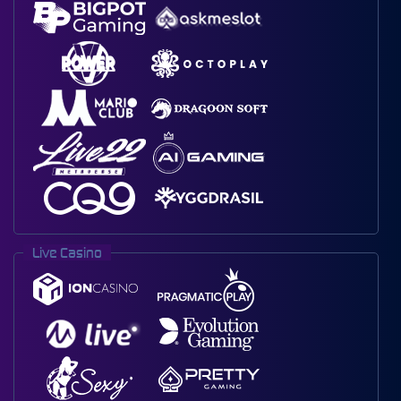
Live Casino