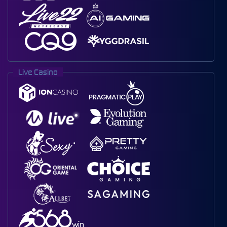
Live Casino