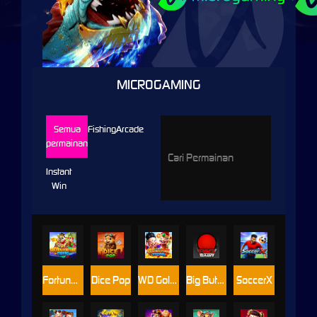
MICROGAMING
Semua
Fishing
Arcade
permainan
Instant
Win
Fortune Fishing
Dice Pop
WD Golden Fuwa Fishing
Big Button Bash
SoccerX