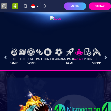
MASUK
DAFTAR
HOT
SLOTS
LIVE
RACE
TOGEL
OLAHRAGA
CRASH
ARCADE
POKER
E-
SABUN
GAMES
CASINO
GAME
SPORTS
AYAM