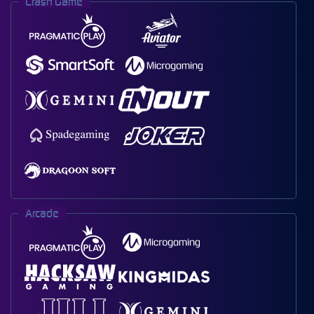
Crash Game
Arcade