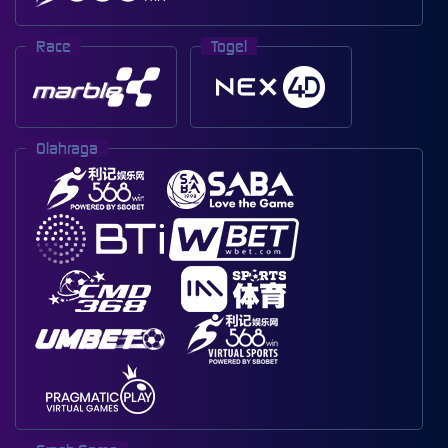
Race
Togel
Olahraga