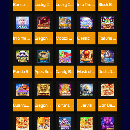
Bonsai of the Riches
Lucky Coins
Lucky Cat Slot4D
Into The Fay: Nixie
Block Buster
Into the Fay: Snowie
Dragon Treasure
Mobox Olympia
Classic Diamond X5
Fortune Dance
Panda Realm
Apes Squad
Candy Bomb
Mask of Truth Jumboways
God's Gambit Zeus
Quantum Of Giza
Dragon Wish
Fortune Realm
Jarvis
Lion Dance Slot4D