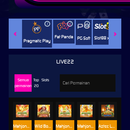
i
i
i
i
i
Facha
Fat Panda
Slot88 x PP
PG Soft
Pragmatic Play
LIVE22
Semua
Top
Slots
permainan
20
Mahjong Gold: Phoenix
Wild Bounty Queen
Mahjong Gold: Dragon
Mahjong Gold: Lion
Aztec Legacy