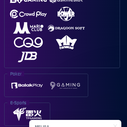
Poker
E-Sports
MELISA