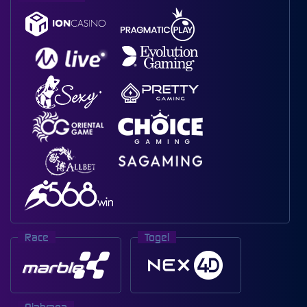
Race
Togel
Olahraga