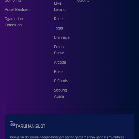
Gambling
63075
Live
Pusat Bantuan
Casino
Syarat dan
Race
Ketentuan
Togel
Olahraga
Crash
Game
Arcade
Poker
E-Sports
Sabung
Ayam
TARUHAN SLOT
Penyedia slot online dengan beragam pilihan game menarik yang memudahkan