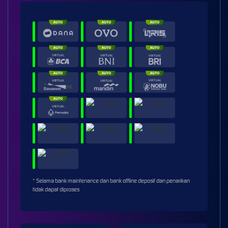
* Selama bank maintenance dan bank offline deposit dan penarikan
tidak dapat diproses