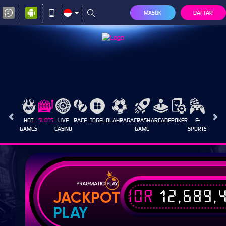
MASUK
DAFTAR
HOT
SLOTS
LIVE
RACE
TOGEL
OLAHRAGA
CRASH
ARCADE
POKER
E-
SABUN
GAMES
CASINO
GAME
SPORTS
AYAM
IDR
12,689,
JACKPOT
PLAY