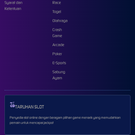
Syarat dan
Race
Ketentuan
Togel
Olahraga
Crash
Game
Arcade
Poker
E-Sports
Sabung
Ayam
TARUHAN SLOT
Penyedia slot online dengan beragam pilihan game menarik yang memudahkan
pemain untuk mencapai jackpot