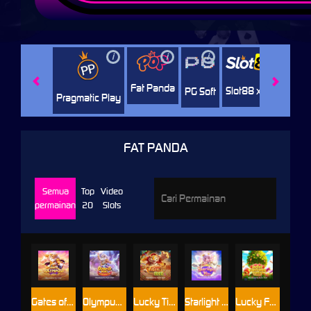
i
i
i
i
i
Facha
Fat Panda
Slot88 x PP
PG Soft
Pragmatic Play
FAT PANDA
Semua
Top
Video
permainan
20
Slots
Gates of Olympus POP
Olympus Wins
Lucky Tiger 1000
Starlight Wins
Lucky Fortune Tree