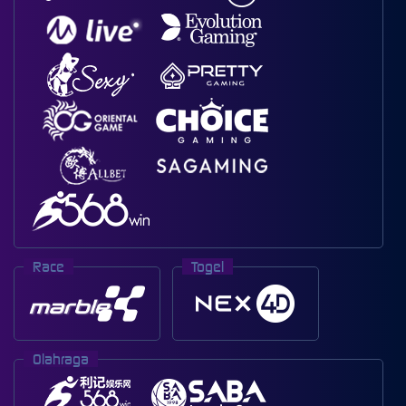
Race
Togel
Olahraga