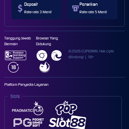
Deposit
Penarikan
Rata-rata 3 Menit
Rata-rata 5 Menit
Tanggung Jawab
Browser Yang
Bermain
Didukung
©2026 CUPIDWIN. Hak cipta
dilindungi | 18+
Platform Penyedia Layanan
Slots