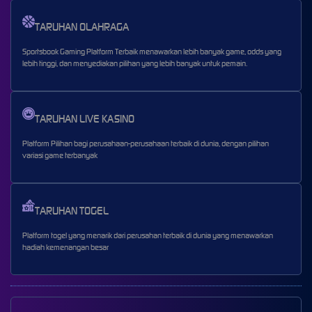
TARUHAN OLAHRAGA
Sportsbook Gaming Platform Terbaik menawarkan lebih banyak game, odds yang
lebih tinggi, dan menyediakan pilihan yang lebih banyak untuk pemain.
TARUHAN LIVE KASINO
Platform Pilihan bagi perusahaan-perusahaan terbaik di dunia, dengan pilihan
variasi game terbanyak
TARUHAN TOGEL
Platform togel yang menarik dari perusahan terbaik di dunia yang menawarkan
hadiah kemenangan besar